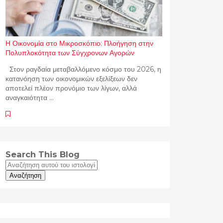
Η Οικονομία στο Μικροσκόπιο: Πλοήγηση στην
Πολυπλοκότητα των Σύγχρονων Αγορών
Στον ραγδαία μεταβαλλόμενο κόσμο του 2026, η
κατανόηση των οικονομικών εξελίξεων δεν
αποτελεί πλέον προνόμιο των λίγων, αλλά
αναγκαιότητα ...
Search This Blog