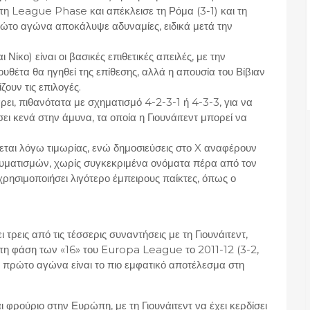
η League Phase και απέκλεισε τη Ρόμα (3-1) και τη
πρώτο αγώνα αποκάλυψε αδυναμίες, ειδικά μετά την
αι Νίκο) είναι οι βασικές επιθετικές απειλές, με την
ουθέτα θα ηγηθεί της επίθεσης, αλλά η απουσία του Βίβιαν
ζουν τις επιλογές.
ει, πιθανότατα με σχηματισμό 4-2-3-1 ή 4-3-3, για να
ει κενά στην άμυνα, τα οποία η Γιουνάιτεντ μπορεί να
ζεται λόγω τιμωρίας, ενώ δημοσιεύσεις στο X αναφέρουν
αυματισμών, χωρίς συγκεκριμένα ονόματα πέρα από τον
χρησιμοποιήσει λιγότερο έμπειρους παίκτες, όπως ο
 τρεις από τις τέσσερις συναντήσεις με τη Γιουνάιτεντ,
η φάση των «16» του Europa League το 2011-12 (3-2,
τον πρώτο αγώνα είναι το πιο εμφατικό αποτέλεσμα στη
ι φρούριο στην Ευρώπη, με τη Γιουνάιτεντ να έχει κερδίσει