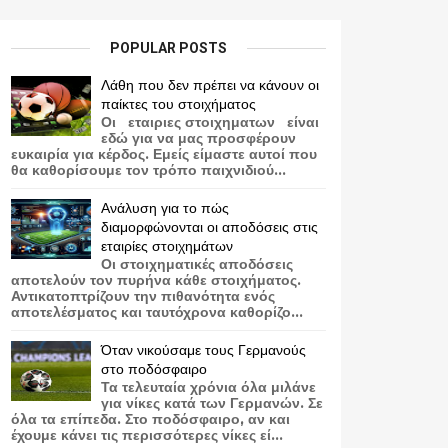
POPULAR POSTS
Λάθη που δεν πρέπει να κάνουν οι
παίκτες του στοιχήματος
Οι εταιριες στοιχηματων είναι
εδώ για να μας προσφέρουν
ευκαιρία για κέρδος. Εμείς είμαστε αυτοί που
θα καθορίσουμε τον τρόπο παιχνιδιού...
Ανάλυση για το πώς
διαμορφώνονται οι αποδόσεις στις
εταιρίες στοιχημάτων
Οι στοιχηματικές αποδόσεις
αποτελούν τον πυρήνα κάθε στοιχήματος.
Αντικατοπτρίζουν την πιθανότητα ενός
αποτελέσματος και ταυτόχρονα καθορίζο...
Όταν νικούσαμε τους Γερμανούς
στο ποδόσφαιρο
Τα τελευταία χρόνια όλα μιλάνε
για νίκες κατά των Γερμανών. Σε
όλα τα επίπεδα. Στο ποδόσφαιρο, αν και
έχουμε κάνει τις περισσότερες νίκες εί...