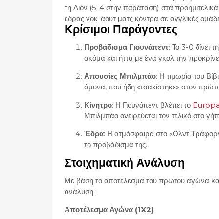
τη Λιόν (5-4 στην παράταση) στα προημιτελικά.
έδρας νοκ-άουτ ματς κόντρα σε αγγλικές ομάδε
Κρίσιμοι Παράγοντες
Προβάδισμα Γιουνάιτεντ
: Το 3-0 δίνει 
ακόμα και ήττα με ένα γκολ την προκρίνει
Απουσίες Μπιλμπάο
: Η τιμωρία του Βί
άμυνα, που ήδη «τσακίστηκε» στον πρώτ
Κίνητρο
: Η Γιουνάιτεντ βλέπει το
Europ
Μπιλμπάο ονειρεύεται τον τελικό στο γήπ
Έδρα
: Η ατμόσφαιρα στο «Ολντ Τράφορν
το προβάδισμά της.
Στοιχηματική Ανάλυση
Με βάση το αποτέλεσμα του πρώτου αγώνα και 
ανάλυση:
Αποτέλεσμα Αγώνα (1X2)
: