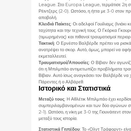
League. Στο Europa League, τερμάτισε 2η στ
Ρέιντζερς (2-0). Ωστόσο, η ήττα με 3-0 στον 
αποβολή.
Κλειδιά Παίκτες
: Οι αδελφοί Γουίλιαμς (Ινιάκι κ
ταχύτητα και την τεχνική τους. Ο Γκόρκα Γκουρ
(τιμωρημένος) και πιθανοί τραυματισμοί περιορί
Τακτική
: Ο Ερνέστο Βαλβέρδε πρέπει να ρισκάρ
ανατρέψει το σκορ. Αυτό, όμως, μπορεί να αφήσ
εκμεταλλευτεί.
Τραυματισμοί/Απουσίες
: Ο Βίβιαν δεν αγωνί
ότι η Μπιλμπάο αντιμετωπίζει προβλήματα τρ
Βίβιαν. Αυτό ίσως αναγκάσει τον Βαλβέρδε να 
Πάρεντες ή ο Αλβάρεθ.
Ιστορικό και Στατιστικά
Μεταξύ τους
: Η Αθλέτικ Μπιλμπάο έχει κερδίσει
συμπεριλαμβανομένων και των δύο αγώνων στ
2-1). Ωστόσο, η νίκη με 3-0 της Γιουνάιτεντ σ
μεταξύ τους ιστορία.
Στατιστικά Γηπέδου
: Το «Ολντ Τράφορντ» είνα