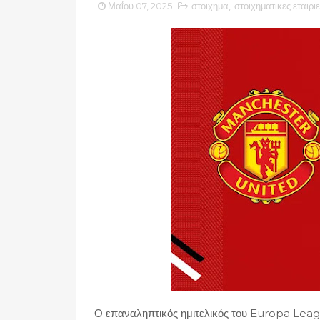
Μαΐου 07, 2025
στοιχημα
,
στοιχηματικες εταιρι
Ο επαναληπτικός ημιτελικός του Europa Leagu