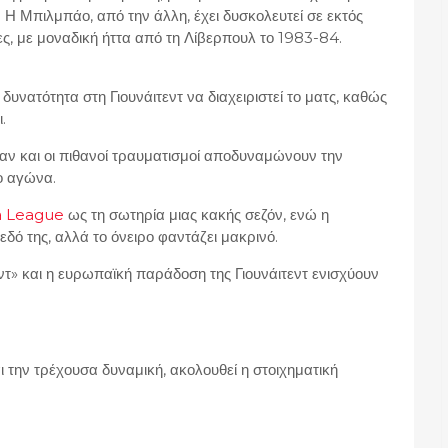
 Η Μπιλμπάο, από την άλλη, έχει δυσκολευτεί σε εκτός
ς, με μοναδική ήττα από τη Λίβερπουλ το 1983-84.
τη δυνατότητα στη Γιουνάιτεντ να διαχειριστεί το ματς, καθώς
.
βιαν και οι πιθανοί τραυματισμοί αποδυναμώνουν την
ο αγώνα.
a League
ως τη σωτηρία μιας κακής σεζόν, ενώ η
εδό της, αλλά το όνειρο φαντάζει μακρινό.
τ» και η ευρωπαϊκή παράδοση της Γιουνάιτεντ ενισχύουν
την τρέχουσα δυναμική, ακολουθεί η στοιχηματική