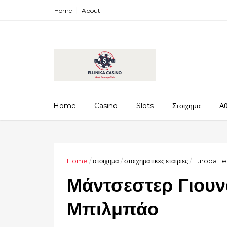
Home
About
Home
Casino
Slots
Στοιχημα
Αθ
Home
/
στοιχημα
/
στοιχηματικες εταιριες
/
Europa L
Μάντσεστερ Γιουνά
Μπιλμπάο